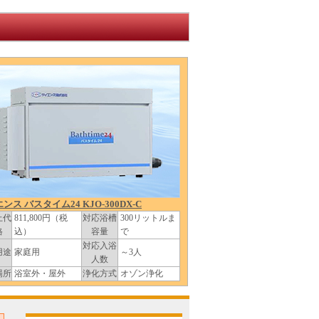
ンス バスタイム24 KJO-300DX-C
上代
811,800円（税
対応浴槽
300リットルま
格
込）
容量
で
対応入浴
用途
家庭用
～3人
人数
場所
浴室外・屋外
浄化方式
オゾン浄化