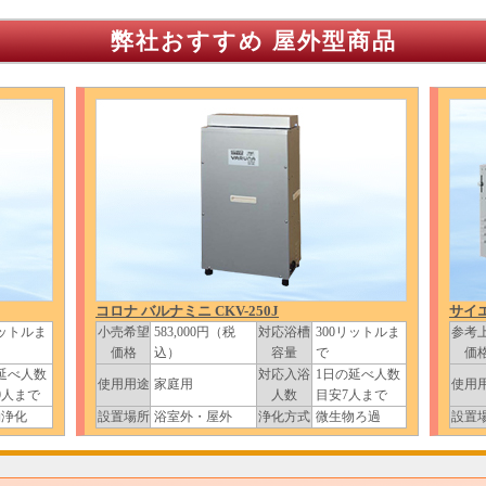
弊社おすすめ 屋外型商品
コロナ バルナミニ CKV-250J
サイエ
リットルま
小売希望
583,000円（税
対応浴槽
300リットルま
参考
価格
込）
容量
で
価
延べ人数
対応入浴
1日の延べ人数
使用用途
家庭用
使用
0人まで
人数
目安7人まで
物浄化
設置場所
浴室外・屋外
浄化方式
微生物ろ過
設置