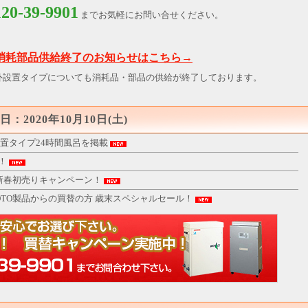
120-39-9901
までお気軽にお問い合せください。
用消耗部品供給終了のお知らせはこちら→
の浴室外設置タイプについても消耗品・部品の供給が終了しております。
2020年10月10日(土)
置タイプ24時間風呂を掲載
！
！新春初売りキャンペーン！
OTO製品からの買替の方 歳末スペシャルセール！
ンペーン実施中！
ペーン実施中！
の方 特別キャンペーン
6月末日まで再々延長！