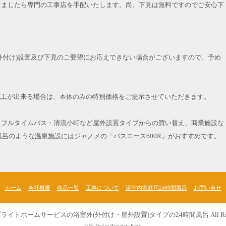
けましたら専門の工事店を手配いたします。尚、下見は無料ですのでご安心下
外付け)設置及び下見のご要望にお応えできない場合がございますので、予め
施工が出来る場合は、本体のみの特別価格をご提示させていただきます。
TO フルタイムバス・清流小町など屋外設置タイプからの買い替え、商業施設な
風呂のような温泉施設にはジャノメの「バスエース600R」がおすすめです。
ホーム
会社概要
商品一覧
工事について
浴室内家庭用24時間風呂
お問い合せ
ブライトホームサービスの浴室外(外付け・屋外設置)タイプの24時間風呂
All Ri