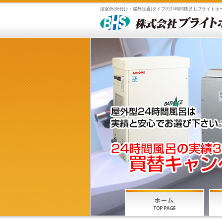
浴室外(外付け・屋外設置)タイプの24時間風呂もブライト