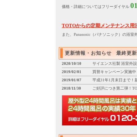
0
価格・詳細についてはフリーダイヤル
TOTOからの定期メンテナンス
また、Panasonic（パナソニック）
更新情報・お知らせ 最終更新日：
2020/10/10
サイエンス社製 浴室外設
2019/02/01
買替キャンペーン実施中
2019/01/07
平成31年1月末日まで
2018/11/30
ご好評につき第二弾！T
2018/09/01
期間限定！秋の特別キャ
2018/08/01
今だけ！夏の特別キャン
2018/06/01
TOTO製品からの買替
お問合せ殺到中！
ご好評につき平成30年