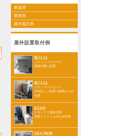
家庭用
業務用
露天風呂用
屋外設置取付例
BL72-CL
ジャノメバスエース
新築の際に設置
BL72-CL
ジャノメバスエース
20年近くご利用で故障のため
代替
KT-610
ケネックス温泉天国
浴室リフォームのため代替
CKV-700JR