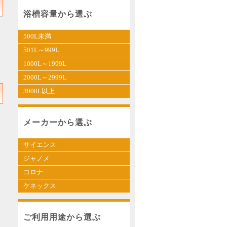
浴槽容量から選ぶ
500L未満
501L～999L
1000L～1999L
2000L～2999L
3000L以上
メーカーから選ぶ
サイエンス
ジャノメ
コロナ
ケネックス
ご利用用途から選ぶ