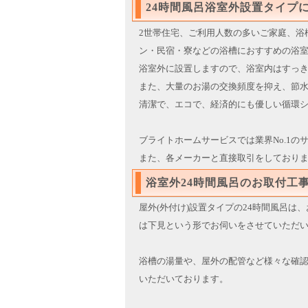
2018/04/23
TOTO製品からの買替
24時間風呂浴室外設置タイプ
ご好評につき平成30年5
2世帯住宅、ご利用人数の多いご家庭、浴
2018/03/01
TOTO製品からの買替
ン・民宿・寮などの浴槽におすすめの浴
2018/02/01
冬の買替キャンペーン開
浴室外に設置しますので、浴室内はすっ
2018/01/05
新春特別キャンペーン開
また、大量のお湯の交換頻度を抑え、節
2017/12/22
取付工事のページ内に屋
清潔で、エコで、経済的にも優しい循環
2017/10/01
買換特別キャンペーン好
2017/08/23
サイトリニューアル記念
ブライトホームサービスでは業界No.1
2017/08/23
浴室外（屋外設置）タイ
また、各メーカーと直接取引をしており
浴室外24時間風呂のお取付工
屋外(外付け)設置タイプの24時間風呂
は下見という形でお伺いをさせていただ
浴槽の湯量や、屋外の配管など様々な確
いただいております。