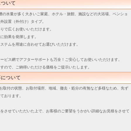
の方 特別キャンペーン
について
月末日まで延長！
槽の水量が多く大きいご家庭、ホテル・旅館、施設などの大浴場、ペンショ
の方 特別キャンペーン実施中！
室外設置（外付け）タイプ。
催中！
きりで広くお使いいただけます。
催中！
水に効果を発揮します。
外型設置例を掲載！”
システムを用途に合わせてお選びいただけます。
評につき延長いたしました！
！買換特別キャンペーン開催！
のサービス網でアフターサポートも万全！ご安心してお使いいただけます。
プ専用サイトリニューアル
ますので、ご納得いただける価格をご提示いたします。
事について
は、お取付の状態、お取付場所、地域、撤去・処分の有無など多様なため、先ず
いております。
認をさせていただいた上で、お客様のご要望をうかがい詳細なお見積をさせて