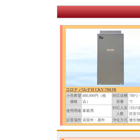
コロナ バルナII CKV-700JR
小売希望
880,000円（税
対応浴槽
700
価格
込）
容量
で
対応入浴
1日の
使用用途
家庭用
人数
目安1
設置場所
浴室外・屋外
浄化方式
微生